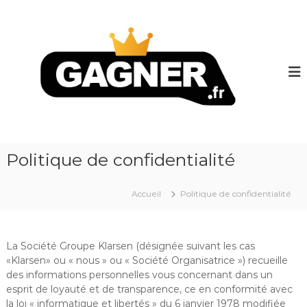
A
l
G
l
a
e
g
r
n
a
e
u
r
c
.
o
n
f
t
r
Politique de confidentialité
e
n
u
Accueil
Politique de confidentialité
La Société Groupe Klarsen (désignée suivant les cas
«Klarsen» ou « nous » ou « Société Organisatrice ») recueille
des informations personnelles vous concernant dans un
esprit de loyauté et de transparence, ce en conformité avec
la loi « informatique et libertés » du 6 janvier 1978 modifiée