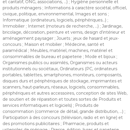
et caritatif, ONG, associations, …) ; Hygiène personnelle et
produits ménagers ; Informations à caractère sociétal, officiel,
civique, politique, environnemental, Images et sons ;
Informatique (ordinateurs, logiciels, périphériques…) ;
Immobilier ; Internet (moteurs de recherche, …) ; Jardinage,
bricolage, décoration, peinture et vernis, design d’intérieur et
aménagement paysager ; Jouets ; jeux de hasard et jeux-
concours ; Maison et mobilier ; Médecine, santé et
paramédical ; Meubles, matériel, machines, matériel et
consommables de bureau et papeterie ; Mode et bijoux ;
Organismes publics ou assimilés, Organismes ou acteurs
institutionnels ou sociétaux, Ordinateurs (PC, ordinateurs
portables, tablettes, smartphones, moniteurs, composants,
disques durs et périphériques de stockage, imprimantes et
scanners, haut-parleurs, réseaux, logiciels, consommables,
périphériques et autres accessoires, conception de sites Web,
de soutien et de réparation et toutes sortes de Produits et
services informatiques et logiciels) ; Produits de
consommation (commerce de détail, grande distribution, …) ;
Participation à des concours (télévision, radio et en ligne) et
des promotions publicitaires ; Pharmacie, produits et
ustensiles de ménage ; Presse, édition, livres et papeterie,